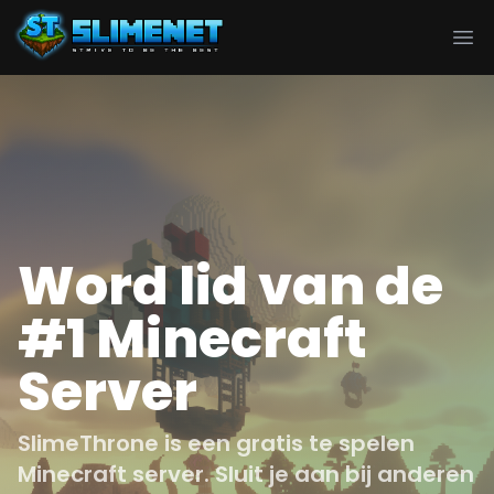
Ope
Word lid van de
#1 Minecraft
Server
SlimeThrone is een gratis te spelen
Minecraft server. Sluit je aan bij anderen